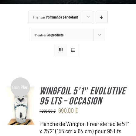
GALLERY
Trier par
Commande par défaut
BOUTIQUE
Montrer
36 produits
CONTACT
ASK FOR A CUSTOM
Bon Plan
WINGFOIL 5’1″ Evolutive
95 Lts – OCCASION
Le
Le
690,00
€
1 990,00
€
prix
prix
Planche de Wingfoil Freeride facile 5'1"
initial
actuel
x 25'2" (155 cm x 64 cm) pour 95 Lts
était :
est :