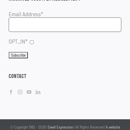
Email Address*
OPT_IN*
CONTACT
© Copyright 1982 -
2026 |
Swell Expression
| All Rights Reserved |
A website