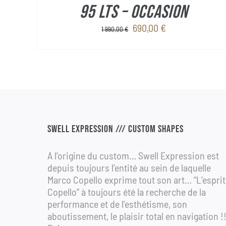
95 Lts – OCCASION
Le
Le
690,00
€
1 990,00
€
prix
prix
initial
actuel
était :
est :
1
690,00 €.
990,00 €.
SWELL EXPRESSION /// CUSTOM SHAPES
A l’origine du custom… Swell Expression est
depuis toujours l’entité au sein de laquelle
Marco Copello exprime tout son art… “L’esprit
Copello” à toujours été la recherche de la
performance et de l’esthétisme, son
aboutissement, le plaisir total en navigation !!