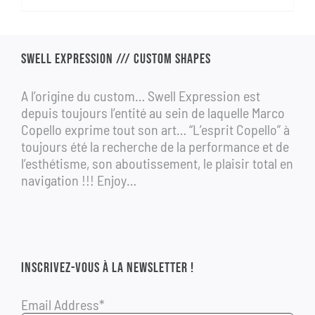
initial
actuel
était :
est :
1
690,00 €.
SWELL EXPRESSION /// CUSTOM SHAPES
990,00 €.
A l’origine du custom… Swell Expression est
depuis toujours l’entité au sein de laquelle Marco
Copello exprime tout son art… “L’esprit Copello” à
toujours été la recherche de la performance et de
l’esthétisme, son aboutissement, le plaisir total en
navigation !!! Enjoy…
INSCRIVEZ-VOUS À LA NEWSLETTER !
Email Address*