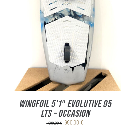
WINGFOIL 5’1″ Evolutive 95
Lts – OCCASION
Le
Le
690,00
€
1 990,00
€
prix
prix