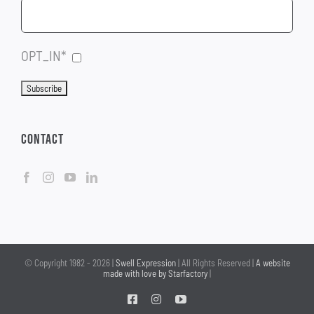
OPT_IN*
CONTACT
© Copyright 1982 -
2026 |
Swell Expression
| All Rights Reserved |
A website
made with love by Starfactory
|
Facebook
Instagram
YouTube