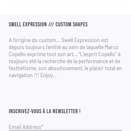
initial
actuel
était :
est :
1
690,00 €.
SWELL EXPRESSION /// CUSTOM SHAPES
990,00 €.
A l’origine du custom… Swell Expression est
depuis toujours l’entité au sein de laquelle Marco
Copello exprime tout son art… “L’esprit Copello” à
toujours été la recherche de la performance et de
l’esthétisme, son aboutissement, le plaisir total en
navigation !!! Enjoy…
INSCRIVEZ-VOUS À LA NEWSLETTER !
Email Address*