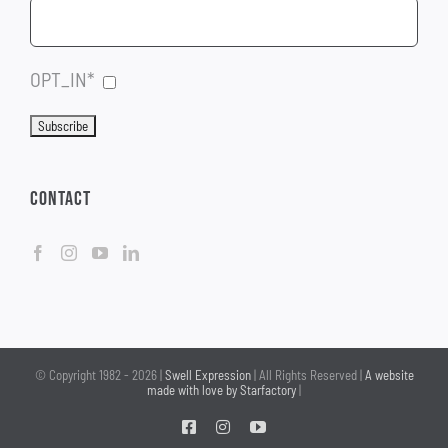
OPT_IN*
CONTACT
© Copyright 1982 -
2026 |
Swell Expression
| All Rights Reserved |
A website
made with love by Starfactory
|
Facebook
Instagram
YouTube