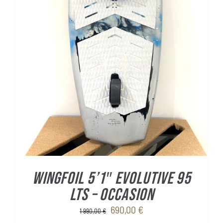
WINGFOIL 5’1″ Evolutive 95
Lts – OCCASION
Le
Le
690,00
€
1 990,00
€
prix
prix