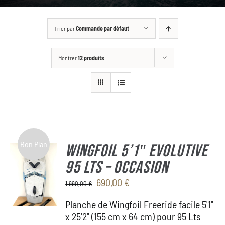
GALLERY
Trier par
Commande par défaut
BOUTIQUE
Montrer
12 produits
CONTACT
ASK FOR A CUSTOM
Bon Plan
WINGFOIL 5’1″ Evolutive
95 Lts – OCCASION
Le
Le
690,00
€
1 990,00
€
prix
prix
Planche de Wingfoil Freeride facile 5'1"
initial
actuel
x 25'2" (155 cm x 64 cm) pour 95 Lts
était :
est :