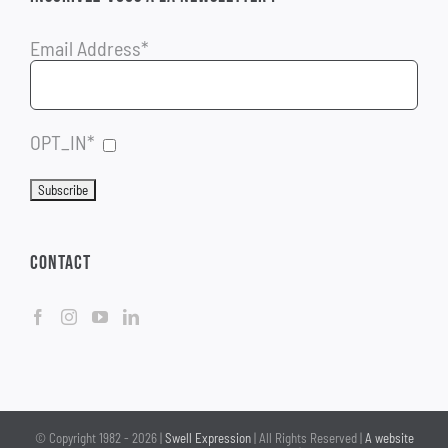
Email Address*
OPT_IN*
CONTACT
© Copyright 1982 -
2026 |
Swell Expression
| All Rights Reserved |
A website