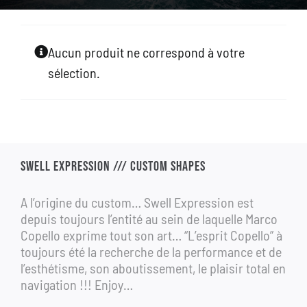
GALLERY
Aucun produit ne correspond à votre
BOUTIQUE
sélection.
CONTACT
ASK FOR A CUSTOM
SWELL EXPRESSION /// CUSTOM SHAPES
A l’origine du custom… Swell Expression est
depuis toujours l’entité au sein de laquelle Marco
Copello exprime tout son art… “L’esprit Copello” à
toujours été la recherche de la performance et de
l’esthétisme, son aboutissement, le plaisir total en
navigation !!! Enjoy…