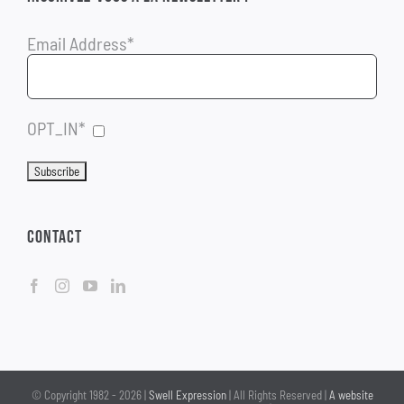
Email Address*
OPT_IN*
CONTACT
© Copyright 1982 -
2026 |
Swell Expression
| All Rights Reserved |
A website