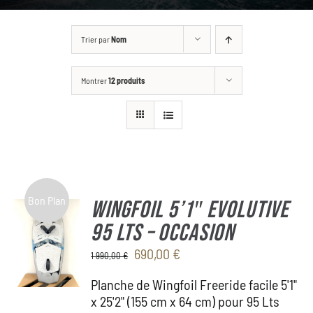
GALLERY
Trier par
Nom
BOUTIQUE
Montrer
12 produits
CONTACT
ASK FOR A CUSTOM
Bon Plan
WINGFOIL 5’1″ Evolutive
95 Lts – OCCASION
Le
Le
690,00
€
1 990,00
€
prix
prix
Planche de Wingfoil Freeride facile 5'1"
initial
actuel
x 25'2" (155 cm x 64 cm) pour 95 Lts
était :
est :