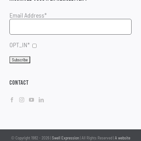
Email Address*
OPT_IN*
CONTACT
© Copyright 1982 -
2026 |
Swell Expression
| All Rights Reserved |
A website