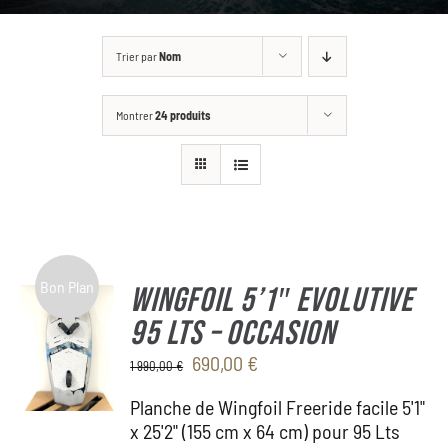
GALLERY
Trier par
Nom
BOUTIQUE
Montrer
24 produits
CONTACT
ASK FOR A CUSTOM
Bon Plan
WINGFOIL 5’1″ Evolutive
95 Lts – OCCASION
Le
Le
690,00
€
1 990,00
€
prix
prix
Planche de Wingfoil Freeride facile 5'1"
initial
actuel
x 25'2" (155 cm x 64 cm) pour 95 Lts
était :
est :