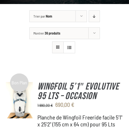
GALLERY
Trier par
Nom
BOUTIQUE
Montrer
36 produits
CONTACT
ASK FOR A CUSTOM
Bon Plan
WINGFOIL 5’1″ Evolutive
95 Lts – OCCASION
Le
Le
690,00
€
1 990,00
€
prix
prix
Planche de Wingfoil Freeride facile 5'1"
initial
actuel
x 25'2" (155 cm x 64 cm) pour 95 Lts
était :
est :