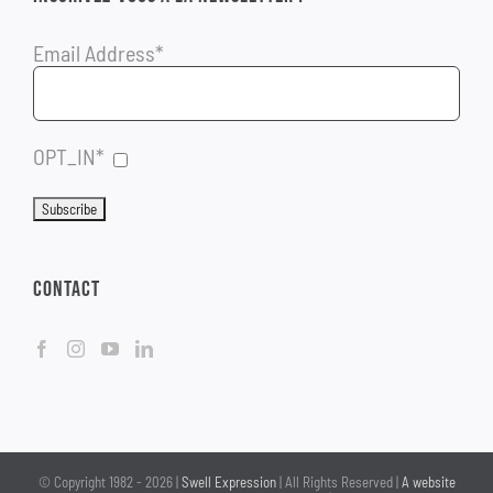
Email Address*
OPT_IN*
CONTACT
© Copyright 1982 -
2026 |
Swell Expression
| All Rights Reserved |
A website