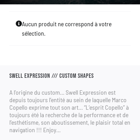
GALLERY
Aucun produit ne correspond à votre
BOUTIQUE
sélection.
CONTACT
ASK FOR A CUSTOM
SWELL EXPRESSION /// CUSTOM SHAPES
A l’origine du custom… Swell Expression est
depuis toujours l’entité au sein de laquelle Marco
Copello exprime tout son art… “L’esprit Copello” à
toujours été la recherche de la performance et de
l’esthétisme, son aboutissement, le plaisir total en
navigation !!! Enjoy…