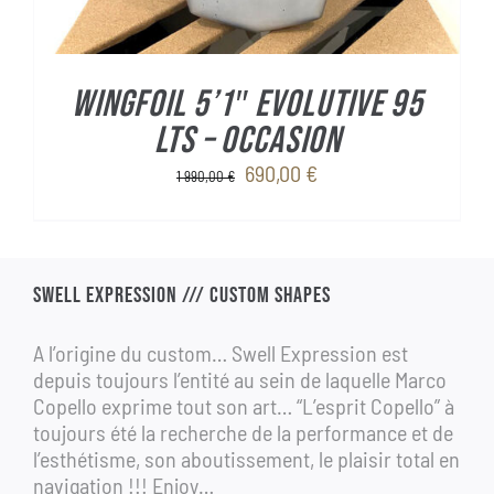
WINGFOIL 5’1″ Evolutive 95
Lts – OCCASION
Le
Le
690,00
€
1 990,00
€
prix
prix
initial
actuel
était :
est :
1
690,00 €.
SWELL EXPRESSION /// CUSTOM SHAPES
990,00 €.
A l’origine du custom… Swell Expression est
depuis toujours l’entité au sein de laquelle Marco
Copello exprime tout son art… “L’esprit Copello” à
toujours été la recherche de la performance et de
l’esthétisme, son aboutissement, le plaisir total en
navigation !!! Enjoy…