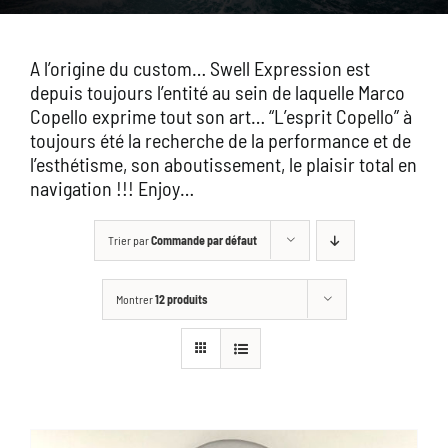
GALLERY
A l’origine du custom… Swell Expression est
BOUTIQUE
depuis toujours l’entité au sein de laquelle Marco
Copello exprime tout son art… “L’esprit Copello” à
toujours été la recherche de la performance et de
CONTACT
l’esthétisme, son aboutissement, le plaisir total en
navigation !!! Enjoy…
ASK FOR A CUSTOM
Trier par
Commande par défaut
Montrer
12 produits